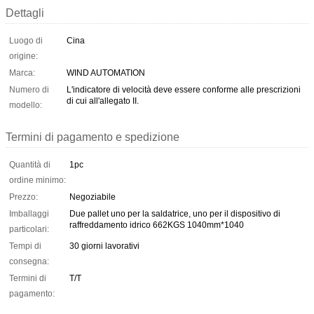
Dettagli
Luogo di
Cina
origine:
Marca:
WIND AUTOMATION
Numero di
L'indicatore di velocità deve essere conforme alle prescrizioni
di cui all'allegato II.
modello:
Termini di pagamento e spedizione
Quantità di
1pc
ordine minimo:
Prezzo:
Negoziabile
Imballaggi
Due pallet uno per la saldatrice, uno per il dispositivo di
raffreddamento idrico 662KGS 1040mm*1040
particolari:
Tempi di
30 giorni lavorativi
consegna:
Termini di
T/T
pagamento: