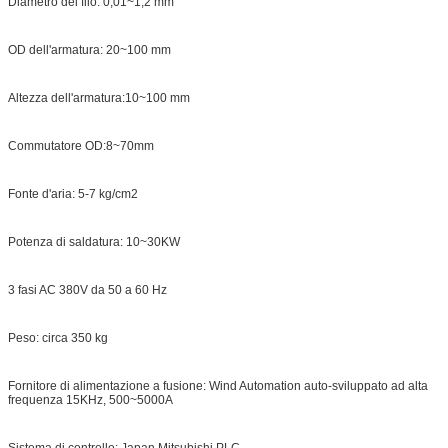
Diametro del filo: 0,01~1,2 mm
OD dell'armatura: 20~100 mm
Altezza dell'armatura:10~100 mm
Commutatore OD:8~70mm
Fonte d'aria: 5-7 kg/cm2
Potenza di saldatura: 10~30KW
3 fasi AC 380V da 50 a 60 Hz
Peso: circa 350 kg
Fornitore di alimentazione a fusione: Wind Automation auto-sviluppato ad alta
frequenza 15KHz, 500~5000A
Sistema di controllo: Japan Mitsubishi PLC