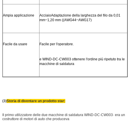
Ampia applicazione
Acciaio
Adaptazione della larghezza del filo da 0,01
mm~1,20 mm ((AWG44~AWG17)
Facile da usare
Facile per l'operatore.
e WIND-DC-CW003 ottenere l'ordine più ripetuto tra le
macchine di saldatura
(3)
Storia di diventare un prodotto star:
Il primo utilizzatore delle due macchine di saldatura WIND-DC-CW003· era un
costruttore di motori di auto che produceva