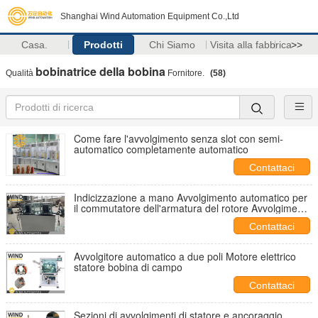
Shanghai Wind Automation Equipment Co.,Ltd
Casa.
Prodotti
Chi Siamo
Visita alla fabbrica
>>
bobinatrice della bobina
Qualità
Fornitore.
(58)
Come fare l'avvolgimento senza slot con semi-
automatico completamente automatico
Contattaci
Indicizzazione a mano Avvolgimento automatico per
il commutatore dell'armatura del rotore Avvolgimento
della bobina
Contattaci
Avvolgitore automatico a due poli Motore elettrico
statore bobina di campo
Contattaci
Sezioni di avvolgimenti di statore e ancoraggio