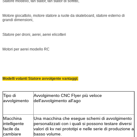
Statore modello, fan stator, fan stator di soffitto,
Motore giocattolo, motore statore a ruote da skateboard, statore esterno di
grandi dimensioni,
Statore per droni, aerei, aerei elicotteri
Motori per aerei modello RC
Modelli volanti Statore avvolgente vantaggi:
Tipo di
Avvolgimento CNC Flyer più veloce
avvolgimento
dell'avvolgimento all'ago
Macchina
Una macchina che esegue schemi di avvolgimento
intelligente
personalizzati con i quali si possono testare diversi
facile da
valori di kv nei prototipi e nelle serie di produzione a
cambiare
basso volume.