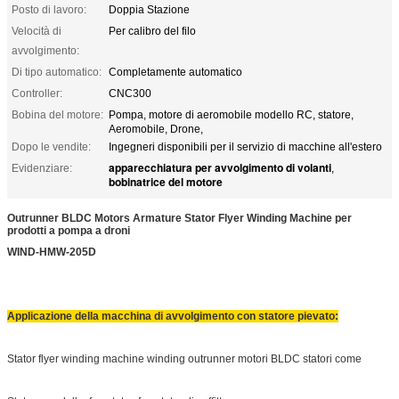
Posto di lavoro:
Doppia Stazione
Velocità di
Per calibro del filo
avvolgimento:
Di tipo automatico:
Completamente automatico
Controller:
CNC300
Bobina del motore:
Pompa, motore di aeromobile modello RC, statore,
Aeromobile, Drone,
Dopo le vendite:
Ingegneri disponibili per il servizio di macchine all'estero
apparecchiatura per avvolgimento di volanti
Evidenziare:
,
bobinatrice del motore
Outrunner BLDC Motors Armature Stator Flyer Winding Machine per
prodotti a pompa a droni
W
IND-HMW-205D
Applicazione della macchina di avvolgimento con statore pievato:
Stator flyer winding machine winding outrunner motori BLDC statori come