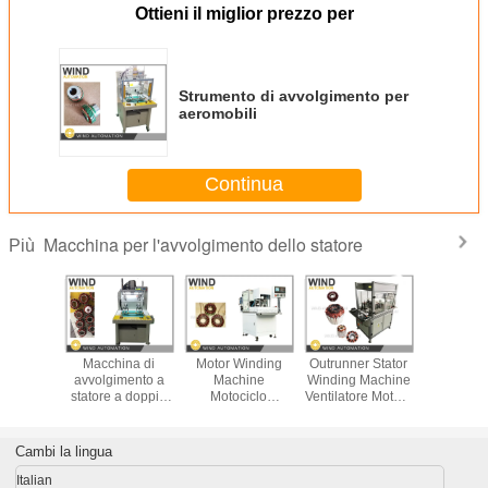
Ottieni il miglior prezzo per
Strumento di avvolgimento per
aeromobili
Continua
Macchina per l'avvolgimento dello statore
Più
tore di
Macchina di
Motor Winding
Outrunner Stator
Motore el
ad ago per
avvolgimento a
Machine
Winding Machine
prototip
imento
statore a doppia
Motociclo
Ventilatore Motore
Fibra l
ore
stazione per
Generatore
Ventilatore Rotore
macchina d
re per la
motore a ventola
digitale Stator
esterno
prima di i
ione di
a singola fase 3
Outrunner
Ventilatore
Cambi la lingua
i Statori
Segmentato fuori
rotore Winder
Italian