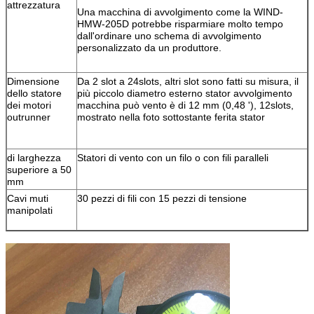
attrezzatura
Una macchina di avvolgimento come la WIND-
HMW-205D potrebbe risparmiare molto tempo
dall'ordinare uno schema di avvolgimento
personalizzato da un produttore.
Dimensione
Da 2 slot a 24slots, altri slot sono fatti su misura, il
dello statore
più piccolo diametro esterno stator avvolgimento
dei motori
macchina può vento è di 12 mm (0,48 '), 12slots,
outrunner
mostrato nella foto sottostante ferita stator
di larghezza
Statori di vento con un filo o con fili paralleli
superiore a 50
mm
Cavi muti
30 pezzi di fili con 15 pezzi di tensione
manipolati