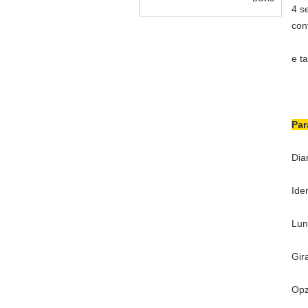
4 s
con
e ta
Par
Dia
Ide
Lun
Gir
Opz