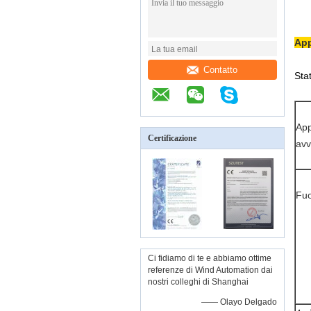
App
Contatto
Sta
App
Certificazione
avv
Fu
Ci fidiamo di te e abbiamo ottime
referenze di Wind Automation dai
nostri colleghi di Shanghai
—— Olayo Delgado