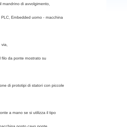
il mandrino di avvolgimento,
shi PLC, Embedded uomo - macchina
 via,
l filo da ponte mostrato su
e di prototipi di statori con piccole
nte a mano se si utilizza il tipo
 macchina posto cavo ponte