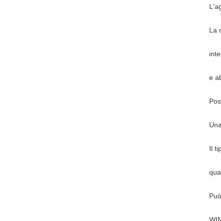
L'a
La 
inte
e a
Pos
Una
Il 
qua
Può
WIN