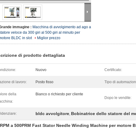
Grande immagine :
Macchina di avvolgimento ad ago a
statore veloce da 300 giri al 500 giri al minuto per
motore BLDC in slot
Miglior prezzo
crizione di prodotto dettagliata
ndizione:
Nuovo
Certificato:
azione di lavoro:
Posto fisso
Tipo di automazion
lore della
Bianco o richiesto per cliente
Dopo le vendite:
cchina:
bldc avvolgitore
Bobinatrice dello statore del m
idenziare:
,
RPM a 500PRM Fast Stator Needle Winding Machine per motore B