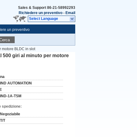
Sales & Support
86-21-58992293
Richiedere un preventivo
-
Email
Select Language
ere un preventivo
Cerca
er motore BLDC in slot
l 500 giri al minuto per motore
ina
IND AUTOMATION
E
IND-1A-TSM
e spedizione:
Negoziabile
T/T