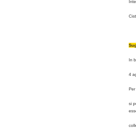
Int
Cis
Sug
In 
4 a
Per
si p
ess
col