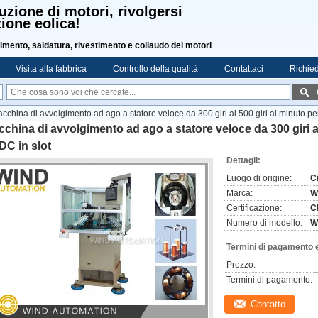
uzione di motori, rivolgersi
ione eolica!
imento, saldatura, rivestimento e collaudo dei motori
Visita alla fabbrica
Controllo della qualità
Contattaci
Richied
cchina di avvolgimento ad ago a statore veloce da 300 giri al 500 giri al minuto p
china di avvolgimento ad ago a statore veloce da 300 giri a
C in slot
Dettagli:
Luogo di origine:
C
Marca:
W
Certificazione:
C
Numero di modello:
W
Termini di pagamento 
Prezzo:
Termini di pagamento:
Contatto