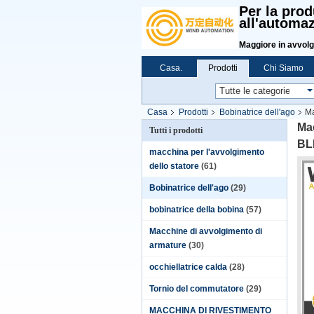
Per la prod
all'automaz
Maggiore in avvolg
Casa.
Prodotti
Chi Siamo
Casa
Prodotti
Bobinatrice dell'ago
Ma
Mac
Tutti i prodotti
BLD
macchina per l'avvolgimento
dello statore
(61)
Bobinatrice dell'ago
(29)
bobinatrice della bobina
(57)
Macchine di avvolgimento di
armature
(30)
occhiellatrice calda
(28)
Tornio del commutatore
(29)
MACCHINA DI RIVESTIMENTO