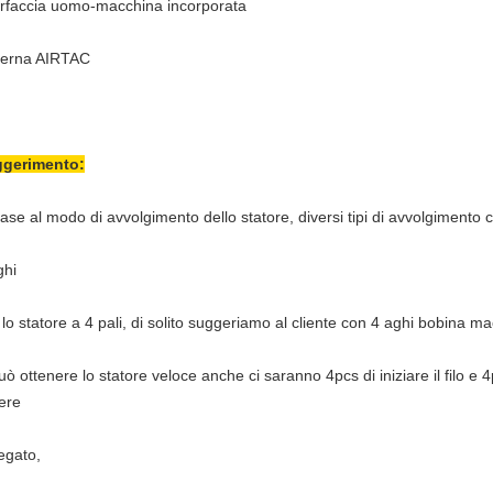
erfaccia uomo-macchina incorporata
terna AIRTAC
gerimento:
base al modo di avvolgimento dello statore, diversi tipi di avvolgimento
ghi
 lo statore a 4 pali, di solito suggeriamo al cliente con 4 aghi bobin
uò ottenere lo statore veloce anche ci saranno 4pcs di iniziare il filo e 4
ere
legato,