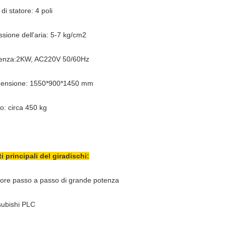
 di statore: 4 poli
ssione dell'aria: 5-7 kg/cm2
enza:2KW, AC220V 50/60Hz
ensione: 1550*900*1450 mm
o: circa 450 kg
ti principali del giradischi:
ore passo a passo di grande potenza
subishi PLC