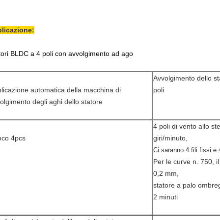
licazione:
tori BLDC a 4 poli con avvolgimento ad ago
Avvolgimento dello st
licazione automatica della macchina di
poli
olgimento degli aghi dello statore
4 poli di vento allo 
oco 4pcs
giri/minuto,
Ci saranno 4 fili fissi e 4
Per le curve n. 750, i
0,2 mm,
statore a palo ombregg
2 minuti