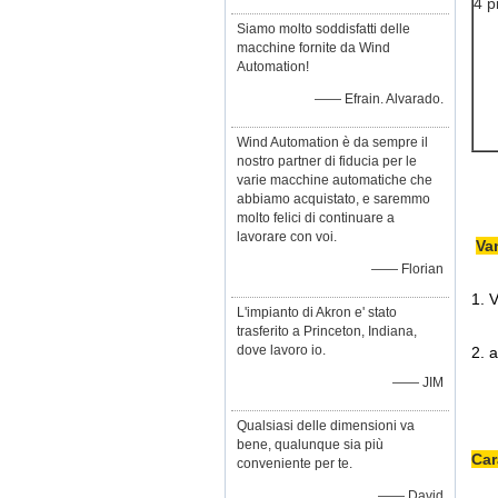
4 p
Siamo molto soddisfatti delle
macchine fornite da Wind
Automation!
—— Efrain. Alvarado.
Wind Automation è da sempre il
nostro partner di fiducia per le
varie macchine automatiche che
abbiamo acquistato, e saremmo
molto felici di continuare a
lavorare con voi.
Va
—— Florian
1. V
L'impianto di Akron e' stato
trasferito a Princeton, Indiana,
dove lavoro io.
2. 
—— JIM
Qualsiasi delle dimensioni va
bene, qualunque sia più
Car
conveniente per te.
—— David