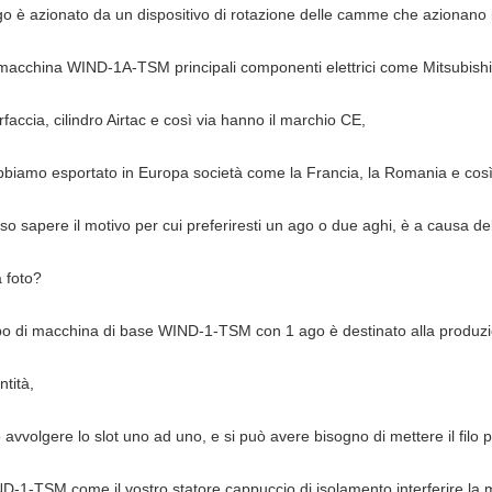
go è azionato da un dispositivo di rotazione delle camme che azionano 
macchina WIND-1A-TSM principali componenti elettrici come Mitsubi
rfaccia, cilindro Airtac e così via hanno il marchio CE,
bbiamo esportato in Europa società come la Francia, la Romania e così
so sapere il motivo per cui preferiresti un ago o due aghi, è a causa de
 foto?
tipo di macchina di base WIND-1-TSM con 1 ago è destinato alla produzion
ntità,
 avvolgere lo slot uno ad uno, e si può avere bisogno di mettere il filo po
D-1-TSM come il vostro statore cappuccio di isolamento interferire la