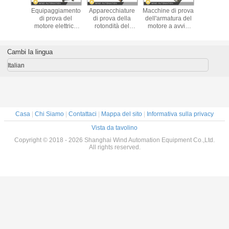
 di prova
Equipaggiamento
Apparecchiature
Macchine di prova
Analisi di
atura di
di prova del
di prova della
dell'armatura del
dell'attrez
uota il
motore elettrico
rotondità del
motore a avvio
pro
urante la
BLDC
commutatore per
automatico per
dell'armat
stazione
Dynamometro di
motori elettrici a
slot inferiori a 36
motore
ATS-02
isteresi Tester di
corrente continua
furgo
Cambi la lingua
corrente tensione
spazzolati
RPM
Italian
Casa
|
Chi Siamo
|
Contattaci
|
Mappa del sito
|
Informativa sulla privacy
Vista da tavolino
Copyright © 2018 - 2026 Shanghai Wind Automation Equipment Co.,Ltd.
All rights reserved.